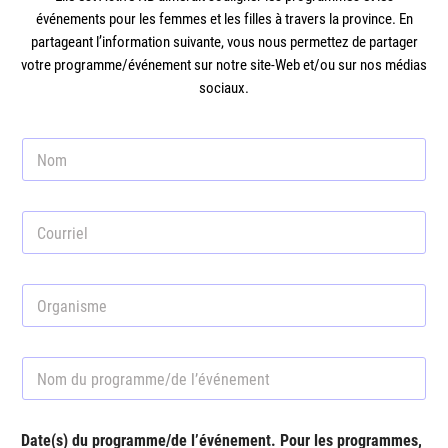
événements pour les femmes et les filles à travers la province. En
partageant l’information suivante, vous nous permettez de partager
votre programme/événement sur notre site-Web et/ou sur nos médias
sociaux.
N
o
m
*
C
o
u
r
O
r
r
i
g
e
a
l
N
n
*
o
i
m
s
d
m
Date(s) du programme/de l’événement. Pour les programmes,
u
e