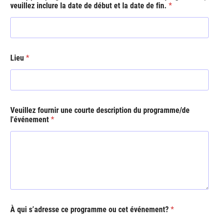
veuillez inclure la date de début et la date de fin.
*
p
*
r
o
g
r
a
Lieu
*
m
m
e
/
d
e
Veuillez fournir une courte description du programme/de
l
l'événement
*
’
é
v
é
n
e
m
e
n
À qui s’adresse ce programme ou cet événement?
*
t